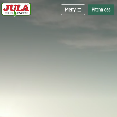
Hoppa till huvudinnehåll
Meny
Pitcha oss